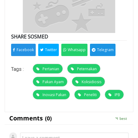
SHARE SOSMED
Facebook
Twitter
Whatsapp
Telegram
Tags :
Pertanian
Peternakan
Pakan Ayam
Koksidiosis
Inovasi Pakan
Peneliti
IPB