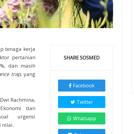
p tenaga kerja
ktor pertanian
SHARE SOSMED
7%, dan masih
nance trap,
yang
Facebook
f Dwi Rachmina,
Twitter
 Ekonomi dan
oal urgensi
Whatsapp
nilai.