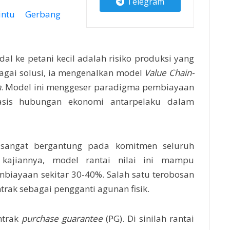
Telegram
intu Gerbang
 ke petani kecil adalah risiko produksi yang
bagai solusi, ia mengenalkan model
Value Chain-
n
. Model ini menggeser paradigma pembiayaan
basis hubungan ekonomi antarpelaku dalam
ni sangat bergantung pada komitmen seluruh
kajiannya, model rantai nilai ini mampu
biayaan sekitar 30-40%. Salah satu terobosan
rak sebagai pengganti agunan fisik.
ntrak
purchase guarantee
(PG). Di sinilah rantai