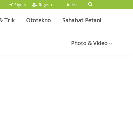
Sign In
Register
index
|
& Trik
Ototekno
Sahabat Petani
Photo & Video