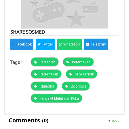
SHARE SOSMED
Facebook
Twitter
Whatsapp
Telegram
Tags :
Pertanian
Peternakan
Peternakan
Sapi Ternak
Iduladha
Zoonosis
Penyakit Mulut dan Kuku