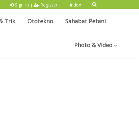
Sign In
Register
index
|
& Trik
Ototekno
Sahabat Petani
Photo & Video