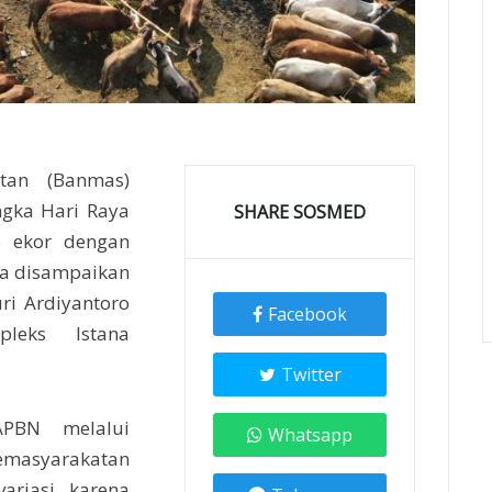
tan (Banmas)
ngka Hari Raya
SHARE SOSMED
8 ekor dengan
a disampaikan
ri Ardiyantoro
Facebook
leks Istana
Twitter
APBN melalui
Whatsapp
emasyarakatan
variasi karena