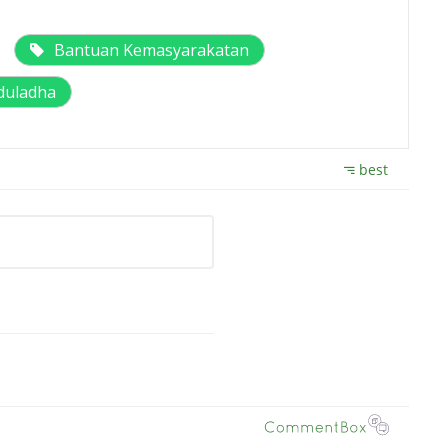
Bantuan Kemasyarakatan
Iduladha