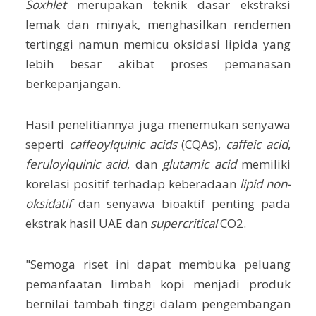
Soxhlet
merupakan teknik dasar ekstraksi
lemak dan minyak, menghasilkan rendemen
tertinggi namun memicu oksidasi lipida yang
lebih besar akibat proses pemanasan
berkepanjangan.
Hasil penelitiannya juga menemukan senyawa
seperti
caffeoylquinic acids
(CQAs),
caffeic acid
,
feruloylquinic acid
, dan
glutamic acid
memiliki
korelasi positif terhadap keberadaan
lipid non-
oksidatif
dan senyawa bioaktif penting pada
ekstrak hasil UAE dan
supercritical
CO2.
"Semoga riset ini dapat membuka peluang
pemanfaatan limbah kopi menjadi produk
bernilai tambah tinggi dalam pengembangan