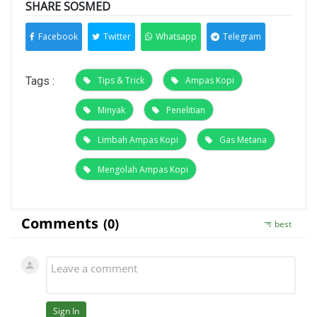
SHARE SOSMED
Facebook
Twitter
Whatsapp
Telegram
Tags :
Tips & Trick
Ampas Kopi
Minyak
Penelitian
Limbah Ampas Kopi
Gas Metana
Mengolah Ampas Kopi