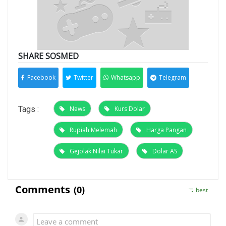
SHARE SOSMED
Facebook
Twitter
Whatsapp
Telegram
Tags :
News
Kurs Dolar
Rupiah Melemah
Harga Pangan
Gejolak Nilai Tukar
Dolar AS