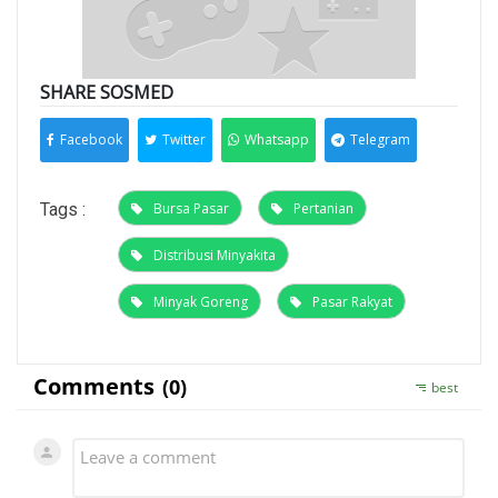
SHARE SOSMED
Facebook
Twitter
Whatsapp
Telegram
Tags :
Bursa Pasar
Pertanian
Distribusi Minyakita
Minyak Goreng
Pasar Rakyat