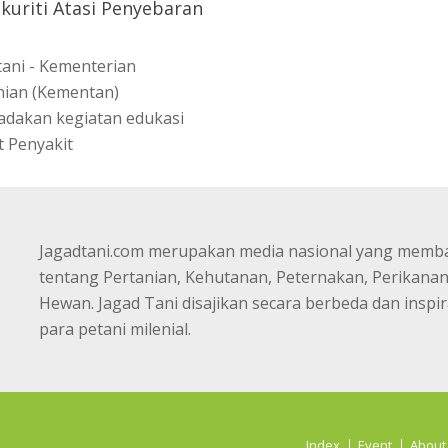
kuriti Atasi Penyebaran
tani - Kementerian
nian (Kementan)
dakan kegiatan edukasi
t Penyakit
Jagadtani.com merupakan media nasional yang memb
tentang Pertanian, Kehutanan, Peternakan, Perikana
Hewan. Jagad Tani disajikan secara berbeda dan inspir
para petani milenial.
Index
Event
About