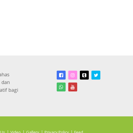
ahas
n dan
atif bagi
 Us
Video
Gallery
Privacy Policy
Feed