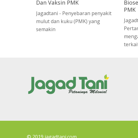
Dan Vaksin PMK
Biose
PMK
Jagadtani - Penyebaran penyakit
Jagad
mulut dan kuku (PMK) yang
Perta
semakin
menga
terkai
© 2019 jagadtani.com