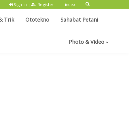
Sign In
Register
index
|
& Trik
Ototekno
Sahabat Petani
Photo & Video