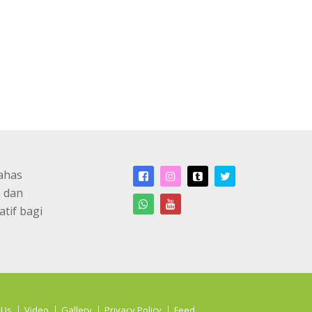
ahas
n dan
atif bagi
 Us
Video
Gallery
Privacy Policy
Feed