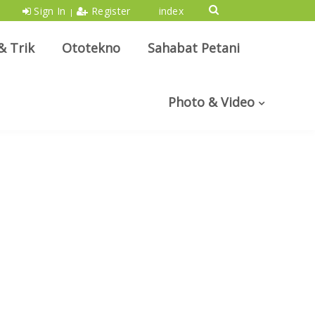
Sign In
Register
index
|
& Trik
Ototekno
Sahabat Petani
Photo & Video