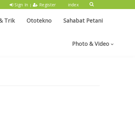
Sign In
Register
index
|
& Trik
Ototekno
Sahabat Petani
Photo & Video