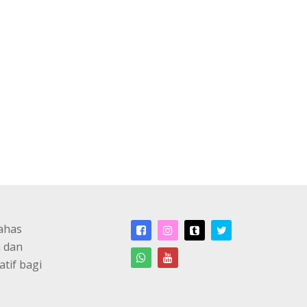
ahas
n dan
atif bagi