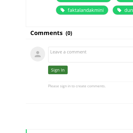
faktalandakmini
dun