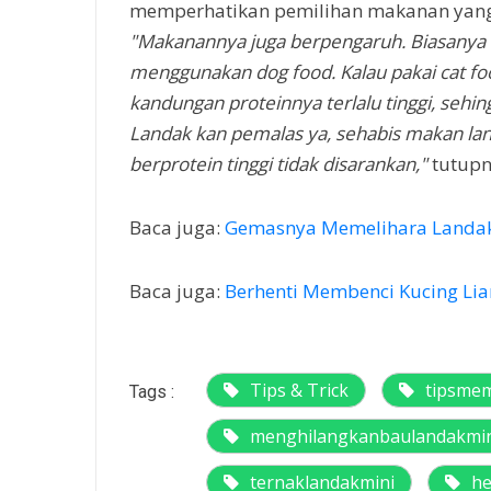
memperhatikan pemilihan makanan yang 
"Makanannya juga berpengaruh. Biasanya k
menggunakan dog food. Kalau pakai cat fo
kandungan proteinnya terlalu tinggi, seh
Landak kan pemalas ya, sehabis makan lang
berprotein tinggi tidak disarankan,"
tutupn
Baca juga:
Gemasnya Memelihara Landak
Baca juga:
Berhenti Membenci Kucing Lia
Tips & Trick
tipsmem
Tags :
menghilangkanbaulandakmi
ternaklandakmini
he