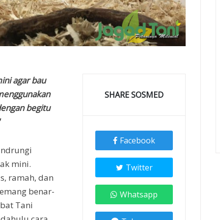
ini agar bau
a menggunakan
SHARE SOSMED
dengan begitu
Facebook
andrungi
ak mini.
Twitter
as, ramah, dan
memang benar-
Whatsapp
abat Tani
 dahulu cara