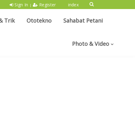
Sign In
Register
index
|
& Trik
Ototekno
Sahabat Petani
Photo & Video