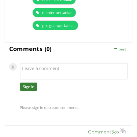
menteripertanian
programpertanian