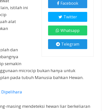
lewat
Facebook
ain, istilah ini
ocip
Twitter
uah alat
ahkan
Whatsapp
Telegram
golah dan
embangnya
ip semakin
penggunaan microcip bukan hanya untuk
implan pada tubuh Manusia bahkan Hewan.
 Dipelihara
ng-masing mendeteksi hewan liar berkeliaran