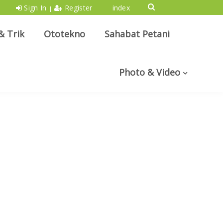
Sign In
Register
index
|
& Trik
Ototekno
Sahabat Petani
Photo & Video