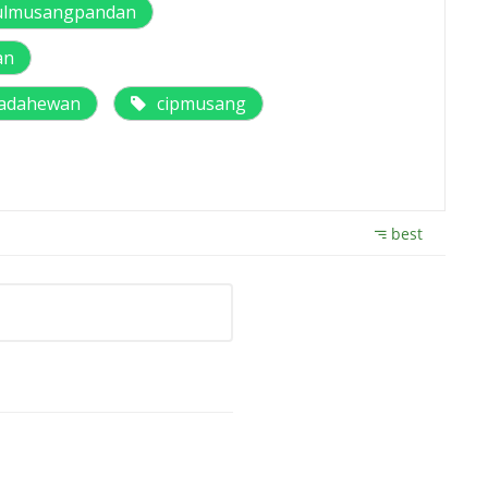
ulmusangpandan
an
padahewan
cipmusang