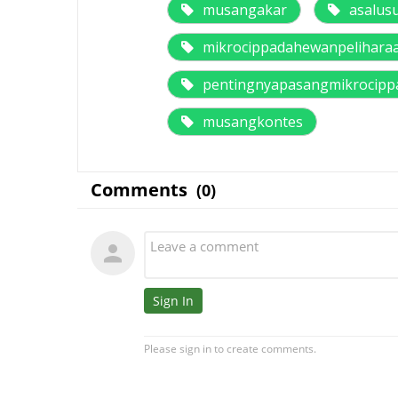
musangakar
asalus
mikrocippadahewanpelihara
pentingnyapasangmikrocip
musangkontes