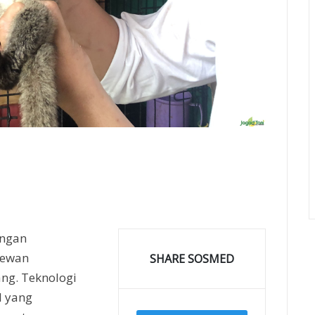
angan
hewan
SHARE SOSMED
ang. Teknologi
l yang