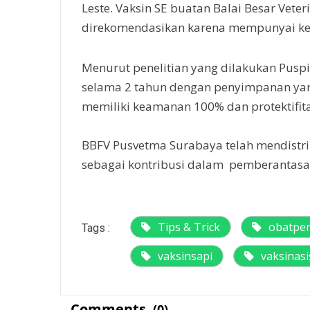
Leste. Vaksin SE buatan Balai Besar Vete
direkomendasikan karena mempunyai ke
Menurut penelitian yang dilakukan Puspit
selama 2 tahun dengan penyimpanan yang
memiliki keamanan 100% dan protektifita
BBFV Pusvetma Surabaya telah mendistrib
sebagai kontribusi dalam pemberantasan
Tips & Trick
obatpen
Tags :
vaksinsapi
vaksinasi