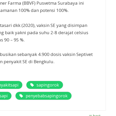
riner Farma (BBVF) Pusvetma Surabaya ini
amanan 100% dan potensi 100%.
asari dkk (2020), vaksin SE yang disimpan
 baik yakni pada suhu 2-8 derajat celsius
s 90 – 95 %.
usikan sebanyak 4.900 dosis vaksin Septivet
 penyakit SE di Bengkulu.
yakitsapi
sapingorok
sapi
penyebabsapingorok