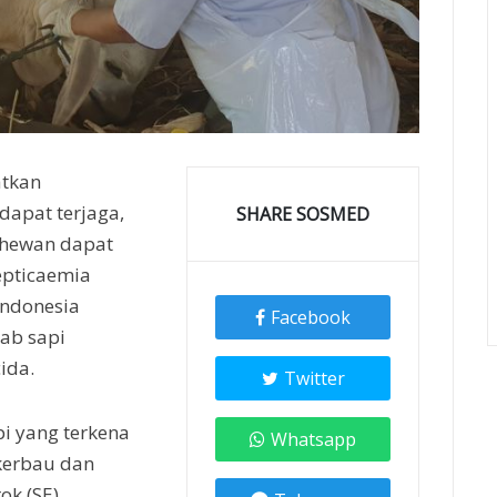
atkan
apat terjaga,
SHARE SOSMED
 hewan dapat
epticaemia
Indonesia
Facebook
ab sapi
ida.
Twitter
i yang terkena
Whatsapp
 kerbau dan
ok (SE).