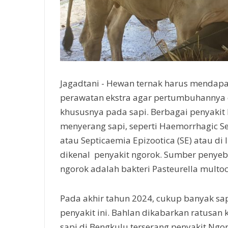
Jagadtani - Hewan ternak harus mendap
perawatan ekstra agar pertumbuhannya d
khususnya pada sapi. Berbagai penyakit
menyerang sapi, seperti Haemorrhagic S
atau Septicaemia Epizootica (SE) atau di 
dikenal penyakit ngorok. Sumber penyeb
ngorok adalah bakteri Pasteurella multoc
Pada akhir tahun 2024, cukup banyak sap
penyakit ini. Bahlan dikabarkan ratusan
sapi di Bengkulu terserang penyakit Ngor