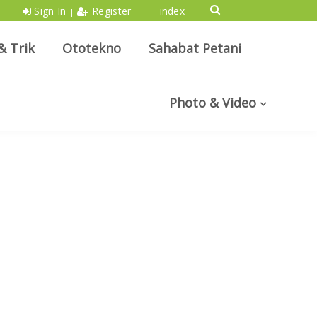
Sign In
Register
index
|
& Trik
Ototekno
Sahabat Petani
Photo & Video