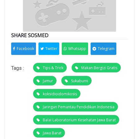
SHARE SOSMED
Facebook
Twitter
Whatsapp
Telegram
Tags :
Tips & Trick
Makan Bergizi Gratis
Jamur
Sukabumi
koksidioidomikosis
Jaringan Pemantau Pendidikan Indonesia
Balai Laboratorium Kesehatan Jawa Barat
Jawa Barat