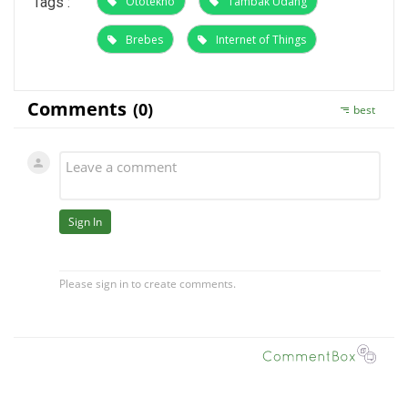
Tags :
Ototekno
Tambak Udang
Brebes
Internet of Things