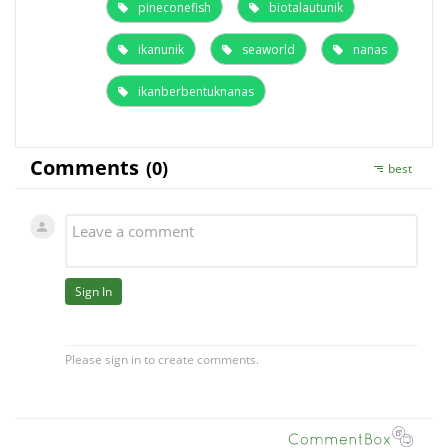
pineconefish
biotalautunik
ikanunik
seaworld
nanas
ikanberbentuknanas