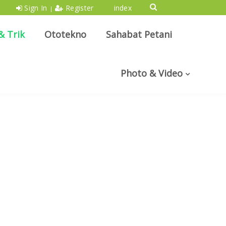
Sign In
Register
index
|
& Trik
Ototekno
Sahabat Petani
Photo & Video