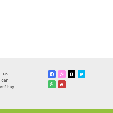
ahas
n dan
atif bagi