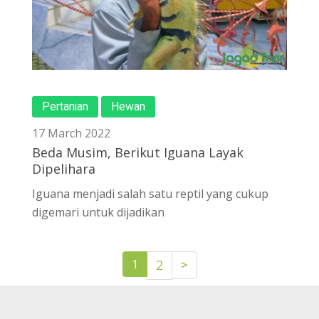
Pertanian
Hewan
17 March 2022
Beda Musim, Berikut Iguana Layak
Dipelihara
Iguana menjadi salah satu reptil yang cukup
digemari untuk dijadikan
>
1
2