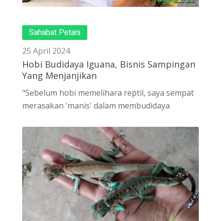
Sahabat Petani
25 April 2024
Hobi Budidaya Iguana, Bisnis Sampingan
Yang Menjanjikan
"Sebelum hobi memelihara reptil, saya sempat
merasakan 'manis' dalam membudidaya