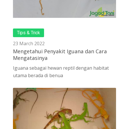
Tips & Trick
23 March 2022
Mengetahui Penyakit Iguana dan Cara
Mengatasinya
Iguana sebagai hewan reptil dengan habitat
utama berada di benua