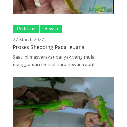
Pertanian
Hewan
27 March 2022
Proses Shedding Pada Iguana
Saat ini masyarakat banyak yang mulai
menggemari memelihara hewan reptil