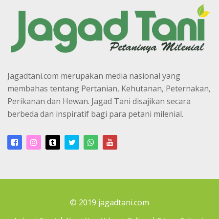
Jagadtani.com merupakan media nasional yang
membahas tentang Pertanian, Kehutanan, Peternakan,
Perikanan dan Hewan. Jagad Tani disajikan secara
berbeda dan inspiratif bagi para petani milenial.
© 2019 jagadtani.com