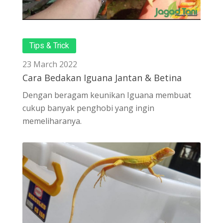
Tips & Trick
23 March 2022
Cara Bedakan Iguana Jantan & Betina
Dengan beragam keunikan Iguana membuat
cukup banyak penghobi yang ingin
memeliharanya.