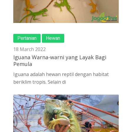
Pertanian
Hewan
18 March 2022
Iguana Warna-warni yang Layak Bagi
Pemula
Iguana adalah hewan reptil dengan habitat
beriklim tropis. Selain di