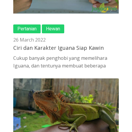
Pertanian
Hewan
26 March 2022
Ciri dan Karakter Iguana Siap Kawin
Cukup banyak penghobi yang memelihara
Iguana, dan tentunya membuat beberapa