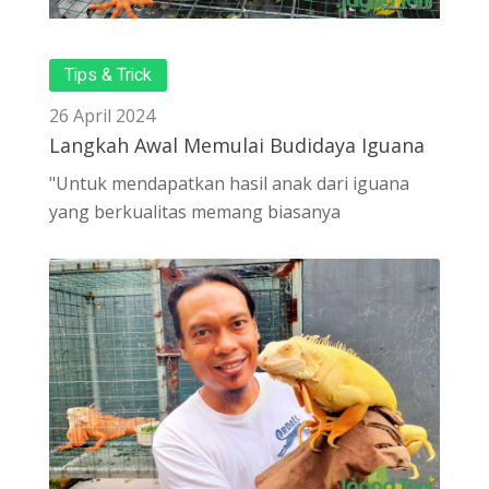
Tips & Trick
26 April 2024
Langkah Awal Memulai Budidaya Iguana
"Untuk mendapatkan hasil anak dari iguana
yang berkualitas memang biasanya