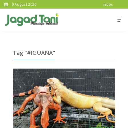
9 August 2026
index
Tag "#IGUANA"